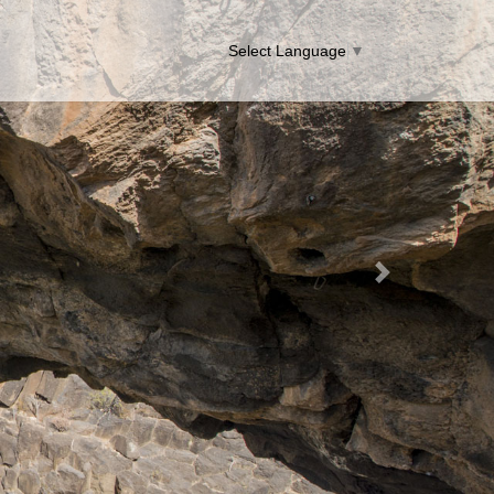
Select Language
▼
Next