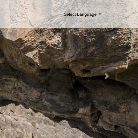
Select Language
▼
Next