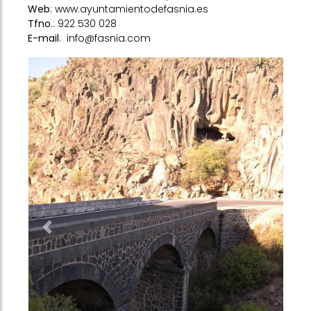
Web
:
www.ayuntamientodefasnia.es
Tfno
.: 922 530 028
E-mail
:
info@fasnia.com
Previous
Next