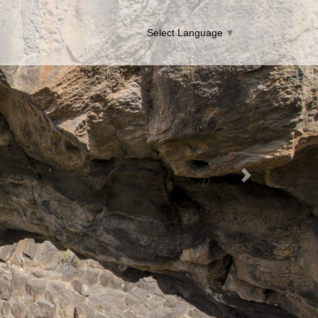
Select Language
▼
Next