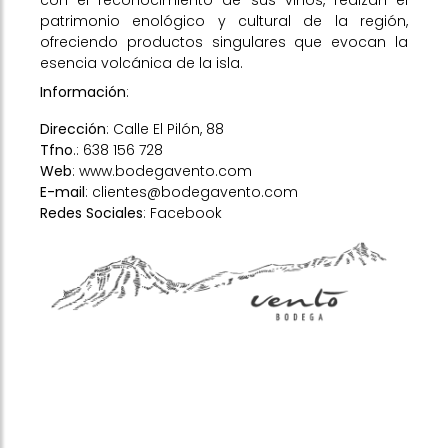
con el reconocimiento de sus vinos, realzan el
patrimonio enológico y cultural de la región,
ofreciendo productos singulares que evocan la
esencia volcánica de la isla.
Información
:
Dirección
: Calle El Pilón, 88
Tfno
.: 638 156 728
Web
:
www.bodegavento.com
E-mail
:
clientes@bodegavento.com
Redes Sociales
:
Facebook