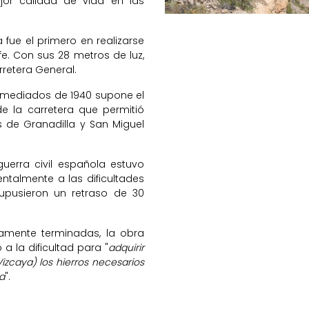
jor calidad de vida en las
 fue el primero en realizarse
e. Con sus 28 metros de luz,
retera General.
a mediados de 1940 supone el
de la carretera que permitió
s de Granadilla y San Miguel
uerra civil española estuvo
talmente a las dificultades
upusieron un retraso de 30
camente terminadas, la obra
 la dificultad para "
adquirir
Vizcaya) los hierros necesarios
a
".