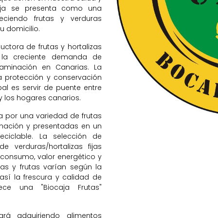
caja se presenta como una
reciendo frutas y verduras
u domicilio.
ctora de frutas y hortalizas
 la creciente demanda de
taminación en Canarias. La
 protección y conservación
pal es servir de puente entre
y los hogares canarios.
 por una variedad de frutas
inación y presentadas en un
ciclable. La selección de
 verduras/hortalizas fijas
o consumo, valor energético y
ras y frutas varían según la
í la frescura y calidad de
ece una "Biocaja Frutas"
ará adquiriendo alimentos