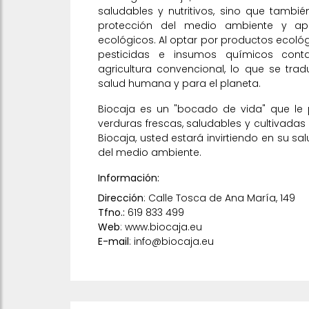
saludables y nutritivos, sino que tambi
protección del medio ambiente y apo
ecológicos. Al optar por productos ecoló
pesticidas e insumos químicos conta
agricultura convencional, lo que se tra
salud humana y para el planeta.
Biocaja es un "bocado de vida" que le p
verduras frescas, saludables y cultivadas 
Biocaja, usted estará invirtiendo en su sal
del medio ambiente.
Información:
Dirección
: Calle Tosca de Ana María, 149
Tfno.:
619 833 499
Web
:
www.biocaja.eu
E-mail
:
info@biocaja.eu