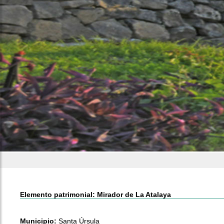
Elemento patrimonial: Mirador de La Atalaya
Municipio:
Santa Úrsula