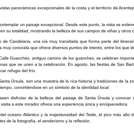
vistas panorámicas excepcionales de la costa y el territorio de Acente
contemplar un paisaje excepcional. Desde este punto, la vista se extie
 en su totalidad, mostrando la belleza de sus campos de viñas y otros c
 de Candelaria, una vía muy transitada que forma parte del itinera
la muy conocida que ofrece diversos puntos de interés, entre los que d
 la Calle Guanches, antiguo camino de los guanches, se celebran import
rsonas que se unen a la celebración. En agosto, las fiestas de San Bar
ar refugio del frío.
Santa Úrsula, son una muestra de la rica historia y tradiciones de la 
tiempo, convirtiéndose en un símbolo de la identidad local.
een disfrutar de la belleza del paisaje de Santa Úrsula y conocer 
 visita a este mirador ofrece una experiencia única y enriquecedora.
del océano Atlántico y la majestuosidad del Teide, el pico más alt
es de la fotografía, el senderismo y la reflexión.