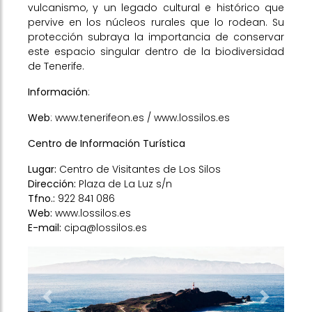
vulcanismo, y un legado cultural e histórico que
pervive en los núcleos rurales que lo rodean. Su
protección subraya la importancia de conservar
este espacio singular dentro de la biodiversidad
de Tenerife.
Información
:
Web
:
www.tenerifeon.es
/
www.lossilos.es
Centro de Información Turística
Lugar:
Centro de Visitantes de Los Silos
Dirección:
Plaza de La Luz s/n
Tfno.:
922 841 086
Web:
www.lossilos.es
E-mail:
cipa@lossilos.es
Previous
Next