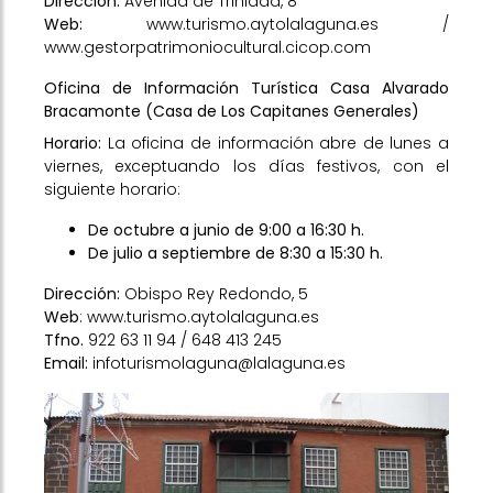
Dirección:
Avenida de Trinidad, 8
Web:
www.turismo.aytolalaguna.es
/
www.gestorpatrimoniocultural.cicop.com
Oficina de Información Turística Casa Alvarado
Bracamonte (Casa de Los Capitanes Generales)
Horario:
La oficina de información abre de lunes a
viernes, exceptuando los días festivos, con el
siguiente horario:
De octubre a junio de 9:00 a 16:30 h.
De julio a septiembre de 8:30 a 15:30 h.
Dirección:
Obispo Rey Redondo, 5
Web
:
www.turismo.aytolalaguna.es
Tfno.
922 63 11 94 / 648 413 245
Email:
infoturismolaguna@lalaguna.es