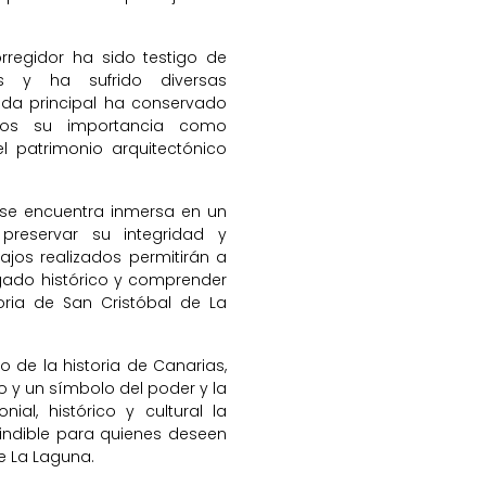
orregidor ha sido testigo de
os y ha sufrido diversas
ada principal ha conservado
onos su importancia como
 patrimonio arquitectónico
r se encuentra inmersa en un
reservar su integridad y
bajos realizados permitirán a
egado histórico y comprender
toria de San Cristóbal de La
vo de la historia de Canarias,
o y un símbolo del poder y la
nial, histórico y cultural la
cindible para quienes deseen
de La Laguna.