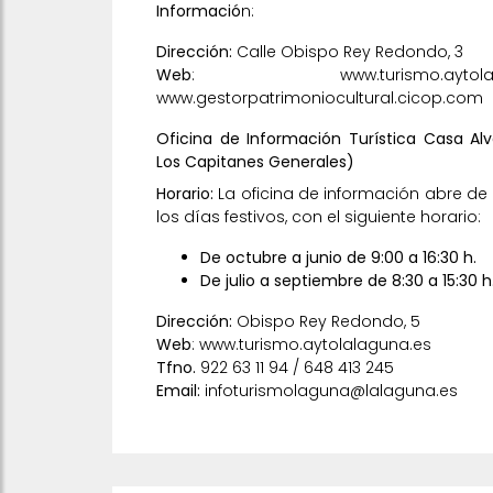
Informació
n:
Dirección:
Calle Obispo Rey Redondo, 3
Web
:
www.turismo.aytol
www.gestorpatrimoniocultural.cicop.com
Oficina de Información Turística Casa A
Los Capitanes Generales)
Horario:
La oficina de información abre de
los días festivos, con el siguiente horario:
De octubre a junio de 9:00 a 16:30 h.
De julio a septiembre de 8:30 a 15:30 h
Dirección:
Obispo Rey Redondo, 5
Web
:
www.turismo.aytolalaguna.es
Tfno.
922 63 11 94 / 648 413 245
Email:
infoturismolaguna@lalaguna.es