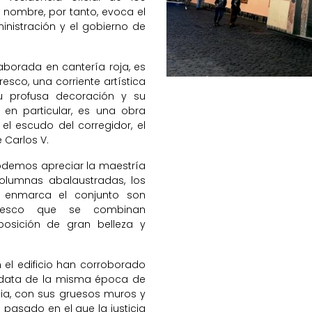
u nombre, por tanto, evoca el
nistración y el gobierno de
aborada en cantería roja, es
resco, una corriente artística
su profusa decoración y su
, en particular, es una obra
 el escudo del corregidor, el
 Carlos V.
odemos apreciar la maestría
olumnas abalaustradas, los
ue enmarca el conjunto son
teresco que se combinan
sición de gran belleza y
 el edificio han corroborado
e data de la misma época de
ia, con sus gruesos muros y
pasado en el que la justicia