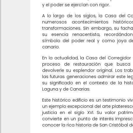
y el poder se ejercían con rigor.
A lo largo de los siglos, la Casa del C
numerosos acontecimientos históric
transformaciones. Sin embargo, su fach
su esencia renacentista, recordánd
símbolo del poder real y como joya del
canario.
En la actualidad, la Casa del Corregido
proceso de restauración que busca p
devolverle su esplendor original. Los tra
las futuras generaciones admirar este l
su significado en el contexto de la his
Laguna y de Canarias.
Este histórico edificio es un testimonio vi
un ejemplo excepcional del arte plateresc
justicia en el siglo XVI. Su valor patrimo
convierte en un punto de interés impres
conocer la rica historia de San Cristóbal 