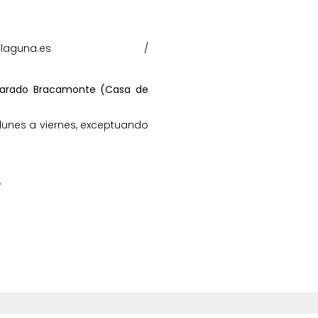
alaguna.es
/
lvarado Bracamonte (Casa de
 lunes a viernes, exceptuando
.