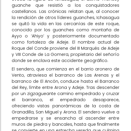
guanche que resistió a los conquistadores
castellanos. Las crónicas relatan que, al conocer
la rendición de otros líderes guanches, Ichasagua
se quitó la vida en las cercanías de este roque,
conocido por los guanches como montaña de
Ayyo o ‘Ahiyo’ y posteriormente documentado
como fortaleza de Adeje. El nombre actual de
Roque del Conde proviene del III Marqués de Adeje
y VIII Conde de La Gomera, propietario del señorío
donde se enclava este accidente geográfico.
El sendero, que comienza en el barrio aronero de
Vento, atraviesa el barranco de Las Arenas y el
barranco de El Ancón, conduce hasta el Barranco
del Rey, límite entre Arona y Adeje. Tras descender
por un zigzagueante camino empedrado y cruzar
el barranco, el empedrado desaparece,
ofreciendo vistas panorámicas de la costa de
Granadilla, San Miguel y Arona. El sendero vuelve a
empedrarse y se ensancha al ascender entre
muros de piedra y bancales, hasta que finalmente
se convierte en una estrecha vereda que culmina