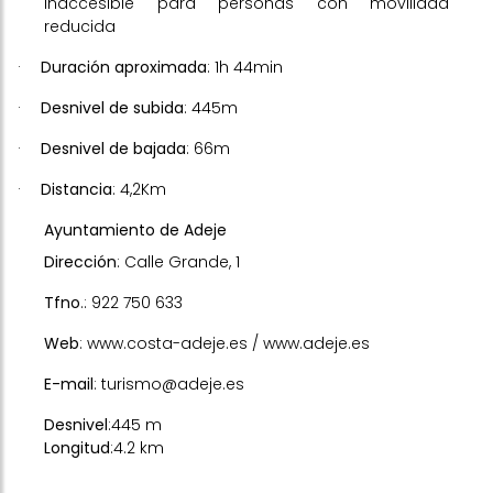
Inaccesible para personas con movilidad
reducida
·
Duración aproximada
: 1h 44min
·
Desnivel de subida
: 445m
·
Desnivel de bajada
: 66m
·
Distancia
: 4,2Km
Ayuntamiento de Adeje
Dirección
: Calle Grande, 1
Tfno
.: 922 750 633
Web
:
www.costa-adeje.es
/
www.adeje.es
E-mail
: turismo@adeje.es
Desnivel
:445 m
Longitud
:4.2 km