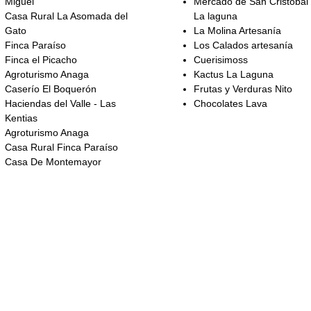
Miguel
Mercado de San Cristóbal
Casa Rural La Asomada del
La laguna
Gato
La Molina Artesanía
Finca Paraíso
Los Calados artesanía
Finca el Picacho
Cuerisimoss
Agroturismo Anaga
Kactus La Laguna
Caserío El Boquerón
Frutas y Verduras Nito
Haciendas del Valle - Las
Chocolates Lava
Kentias
Agroturismo Anaga
Casa Rural Finca Paraíso
Casa De Montemayor