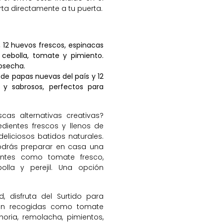
rta directamente a tu puerta.
 12 huevos frescos, espinacas
: cebolla, tomate y pimiento.
cosecha.
 de papas nuevas del país y 12
s y sabrosos, perfectos para
as alternativas creativas?
dientes frescos y llenos de
deliciosos batidos naturales.
podrás preparar en casa una
entes como tomate fresco,
bolla y perejil. Una opción
 disfruta del Surtido para
cién recogidas como tomate
horia, remolacha, pimientos,