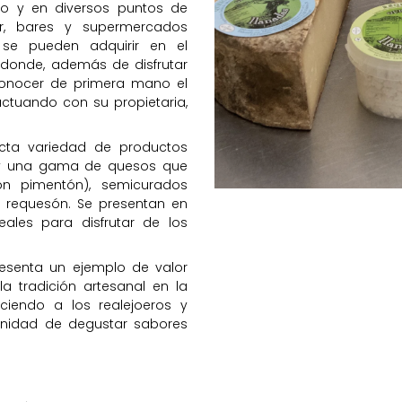
io y en diversos puntos de
or, bares y supermercados
se pueden adquirir en el
s, donde, además de disfrutar
conocer de primera mano el
ctuando con su propietaria,
ecta variedad de productos
 y una gama de quesos que
con pimentón), semicurados
y requesón. Se presentan en
ales para disfrutar de los
esenta un ejemplo de valor
la tradición artesanal en la
ciendo a los realejoeros y
tunidad de degustar sabores