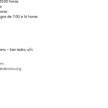
13:00 horas
as
horas
ngos de 7:00 a 14 horas
2
ano - San Isidro, s/n
om
deabona.org