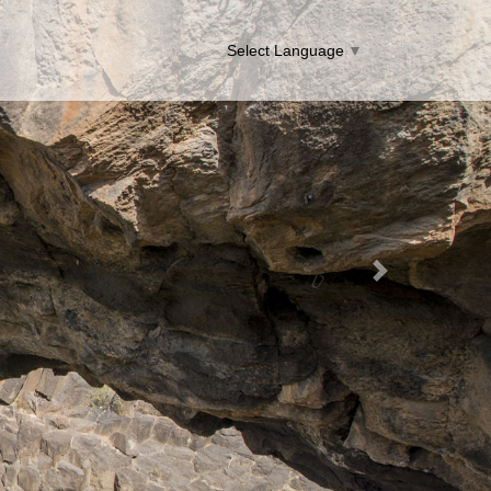
Select Language
▼
Next