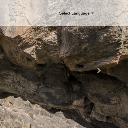
Select Language
▼
Next