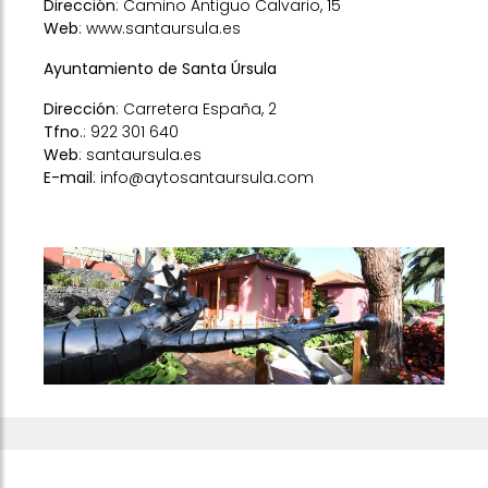
Dirección
: Camino Antiguo Calvario, 15
Web
:
www.santaursula.es
Ayuntamiento de Santa Úrsula
Dirección
: Carretera España, 2
Tfno
.: 922 301 640
Web
:
santaursula.es
E-mail
: info@aytosantaursula.com
Previous
Next