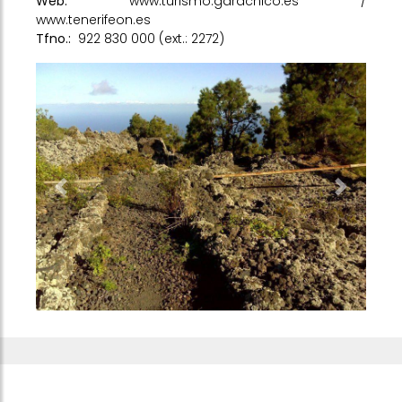
Web:
www.turismo.garachico.es
/
www.tenerifeon.es
Tfno.:
922 830 000 (ext.: 2272)
Previous
Next