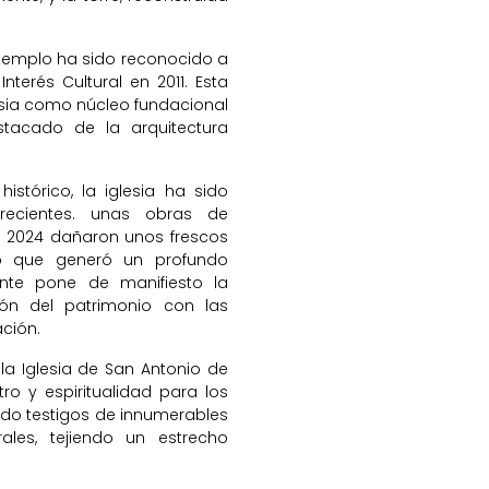
e templo ha sido reconocido a
nterés Cultural en 2011. Esta
lesia como núcleo fundacional
acado de la arquitectura
stórico, la iglesia ha sido
recientes. unas obras de
año 2024 dañaron unos frescos
lo que generó un profundo
ente pone de manifiesto la
ión del patrimonio con las
ción.
, la Iglesia de San Antonio de
o y espiritualidad para los
ido testigos de innumerables
ales, tejiendo un estrecho