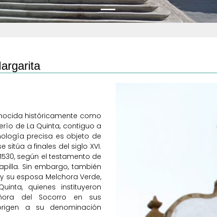
argarita
onocida históricamente como
erío de La Quinta, contiguo a
nología precisa es objeto de
sitúa a finales del siglo XVI.
1530, según el testamento de
apilla. Sin embargo, también
 y su esposa Melchora Verde,
inta, quienes instituyeron
ñora del Socorro en sus
origen a su denominación