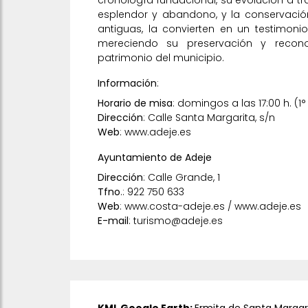
esplendor y abandono, y la conservació
antiguas, la convierten en un testimonio 
mereciendo su preservación y recon
patrimonio del municipio.
Información
:
Horario de misa
:
domingos a las 17:00 h. (
Dirección
: Calle Santa Margarita, s/n
Web
:
www.adeje.es
Ayuntamiento de Adeje
Dirección
: Calle Grande, 1
Tfno
.: 922 750 633
Web
:
www.costa-adeje.es
/
www.adeje.es
E-mail
: turismo@adeje.es
KML Google Earth:
Ermita de Santa Margar