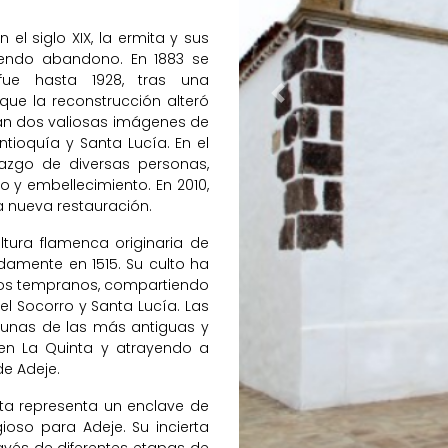
el siglo XIX, la ermita y sus
riendo abandono. En 1883 se
fue hasta 1928, tras una
nque la reconstrucción alteró
Previous
ervan dos valiosas imágenes de
Antioquía y Santa Lucía. En el
azgo de diversas personas,
 y embellecimiento. En 2010,
a nueva restauración.
tura flamenca originaria de
damente en 1515. Su culto ha
pos tempranos, compartiendo
l Socorro y Santa Lucía. Las
n unas de las más antiguas y
en La Quinta y atrayendo a
e Adeje.
ita representa un enclave de
ligioso para Adeje. Su incierta
ravés de diferentes etapas de