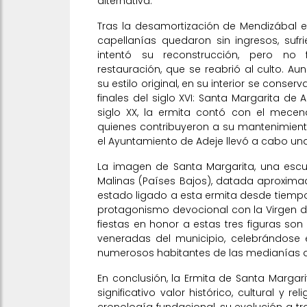
alternativa.
Tras la desamortización de Mendizábal en 
capellanías quedaron sin ingresos, suf
intentó su reconstrucción, pero no 
restauración, que se reabrió al culto. Au
su estilo original, en su interior se cons
finales del siglo XVI: Santa Margarita de 
siglo XX, la ermita contó con el mecen
quienes contribuyeron a su mantenimiento
el Ayuntamiento de Adeje llevó a cabo un
La imagen de Santa Margarita, una escul
Malinas (Países Bajos), datada aproxima
estado ligado a esta ermita desde tiem
protagonismo devocional con la Virgen de
fiestas en honor a estas tres figuras so
veneradas del municipio, celebrándose 
numerosos habitantes de las medianías d
En conclusión, la Ermita de Santa Margar
significativo valor histórico, cultural y re
cronología fundacional, su evolución a t