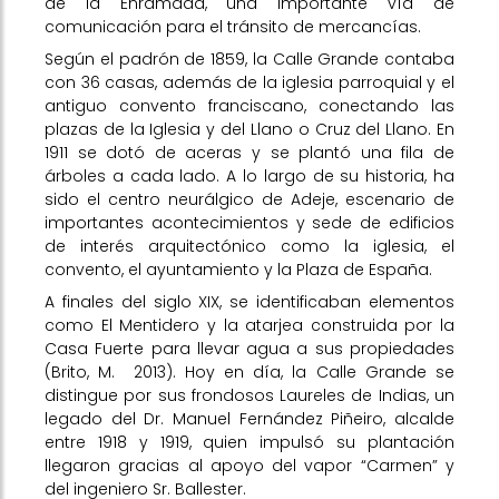
de la Enramada, una importante vía de
comunicación para el tránsito de mercancías.
Según el padrón de 1859, la Calle Grande contaba
con 36 casas, además de la iglesia parroquial y el
antiguo convento franciscano, conectando las
plazas de la Iglesia y del Llano o Cruz del Llano. En
1911 se dotó de aceras y se plantó una fila de
árboles a cada lado. A lo largo de su historia, ha
sido el centro neurálgico de Adeje, escenario de
importantes acontecimientos y sede de edificios
de interés arquitectónico como la iglesia, el
convento, el ayuntamiento y la Plaza de España.
A finales del siglo XIX, se identificaban elementos
como El Mentidero y la atarjea construida por la
Casa Fuerte para llevar agua a sus propiedades
(
Brito, M.
2013). Hoy en día, la Calle Grande se
distingue por sus frondosos Laureles de Indias, un
legado del Dr. Manuel Fernández Piñeiro, alcalde
entre 1918 y 1919, quien impulsó su plantación
llegaron gracias al apoyo del vapor “Carmen” y
del ingeniero Sr. Ballester
.