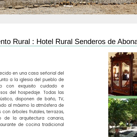
nto Rural :
Hotel Rural Senderos de Abon
lecido en una casa señorial del
unto a la iglesia del pueblo de
do con exquisito cuidado e
usos del hospedaje. Todas las
ústico, disponen de baño, TV,
ndo al máximo la atmósfera de
s con árboles frutales, terrazas,
o de la arquitectura canaria,
staurante de cocina tradicional