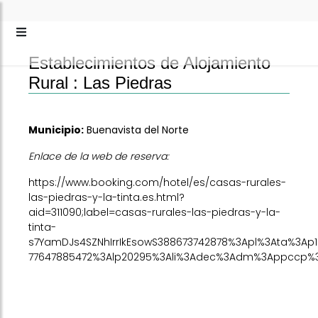
Establecimientos de Alojamiento
Rural :
Las Piedras
Municipio:
Buenavista del Norte
Enlace de la web de reserva:
https://www.booking.com/hotel/es/casas-rurales-
las-piedras-y-la-tinta.es.html?
aid=311090;label=casas-rurales-las-piedras-y-la-
tinta-
s7YamDJs4SZNhIrrIkEsowS388673742878%3Apl%3Ata%3Ap
77647885472%3Alp20295%3Ali%3Adec%3Adm%3Appccp%3DUmF