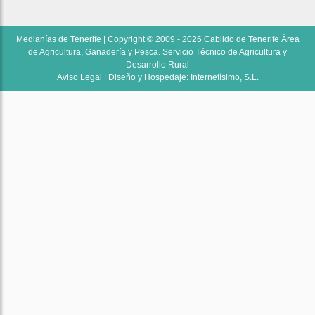
Medianías de Tenerife | Copyright © 2009 - 2026 Cabildo de Tenerife Área
de Agricultura, Ganadería y Pesca. Servicio Técnico de Agricultura y
Desarrollo Rural
Aviso Legal
| Diseño y Hospedaje:
Internetísimo, S.L.