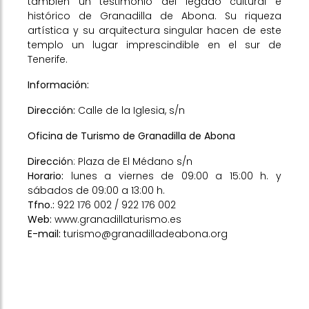
también un testimonio del legado cultural e
histórico de Granadilla de Abona. Su riqueza
artística y su arquitectura singular hacen de este
templo un lugar imprescindible en el sur de
Tenerife.
Información:
Dirección:
Calle de la Iglesia, s/n
Oficina de Turismo de Granadilla de Abona
Direcció
n: Plaza de El Médano s/n
Horario:
lunes a viernes de 09:00 a 15:00 h. y
sábados de 09:00 a 13:00 h.
Tfno
.:
922 176 002 / 922 176 002
Web
:
www.granadillaturismo.es
E-mail
:
turismo@granadilladeabona.org