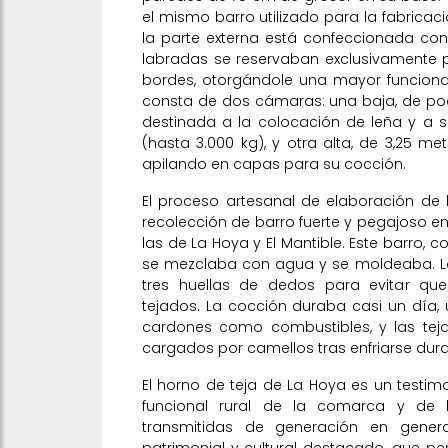
el mismo barro utilizado para la fabricaci
la parte externa está confeccionada con
labradas se reservaban exclusivamente p
bordes, otorgándole una mayor funcional
consta de dos cámaras: una baja, de poc
destinada a la colocación de leña y a s
(hasta 3.000 kg), y otra alta, de 3,25 me
apilando en capas para su cocción.
El proceso artesanal de elaboración de
recolección de barro fuerte y pegajoso e
las de La Hoya y El Mantible. Este barro, c
se mezclaba con agua y se moldeaba. L
tres huellas de dedos para evitar qu
tejados. La cocción duraba casi un día, 
cardones como combustibles, y las teja
cargados por camellos tras enfriarse du
El horno de teja de La Hoya es un testim
funcional rural de la comarca y de l
transmitidas de generación en genera
patrimonial y cultural destacado, que pe