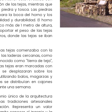
ón de las tejas, mientras que
 piedra y tosca. Las piedras
ara la boca del horno y los
idad y durabilidad. El horno
o más de 1 metro de altura,
oportar el peso de las tejas
tros, donde las tejas se iban
 las tejas comenzaba con la
n las laderas cercanas, como
onocido como "tierra de teja",
as tejas eran marcadas con
e se desplazaran sobre los
utilizando balos, magarzas y
s se distribuían en cajones
rante una semana.
onio único de la arquitectura
as tradiciones artesanales
ción. Representa un valor
rmite conocer el ingenio y la