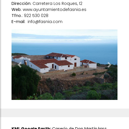
Dirección
: Carretera Los Roques, 12
Web
:
www.ayuntamientodefasnia.es
Tfno
.: 922 530 028
E-mail
:
info@fasnia.com
Previous
Next
KML Google Earth:
Caserío de Don Martín.kmz