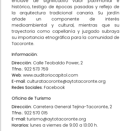
enclave de significativo valor patrimonial e
histórico, testigo de épocas pasadas y reflejo de
la arquitectura tradicional canaria. Su jardín
añade un componente de interés
medioambiental y cultural, mientras que su
trayectoria como capellanía y juzgado subraya
su importancia etnográfica para la comunidad de
Tacoronte.
Información
:
Dirección
: Calle Teobaldo Power, 2
Tfno
.: 922 573 759
Web
:
www.auditoriocapitol.com
E-mail
:
culturatacoronte@aytotacoronte.org
Redes Sociales
:
Facebook
Oficina de Turismo
Dirección
: Carretera General Tejina-Tacoronte, 2
Tfno
.: 922 570 015
E-mail:
turismo@aytotacoronte.org
Horarios:
lunes a viernes de 9:00 a 13:00 h.