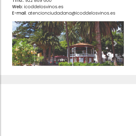
Tfno.:
922 869 600
Web:
icoddelosvinos.es
E-mail
: atencionciudadana@icoddelosvinos.es
Previous
Next