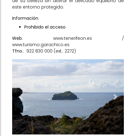
de su belleza sin alterar el delicado equilibrio de
este entorno protegido.
Información
:
Prohibido el acceso
Web
:
www.tenerifeon.es
/
www.turismo.garachico.es
Tfno.
:
922 830 000 (ext.: 2272)
Previous
Next