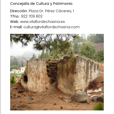
Concejalía de Cultura y Patrimonio
Dirección
: Plaza Dr. Pérez Cáceres, 1
Tfno
.: 922 709 802
Web
:
www.vilaflordechasna.es
E-mail
:
cultura@vilaflordechasna.com
Previous
Next