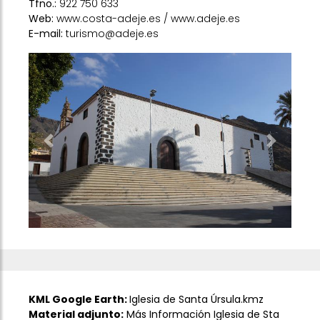
Tfno.:
922 750 633
Web:
www.costa-adeje.es
/
www.adeje.es
E-mail:
turismo@adeje.es
Previous
Next
KML Google Earth:
Iglesia de Santa Úrsula.kmz
Material adjunto:
Más Información Iglesia de Sta